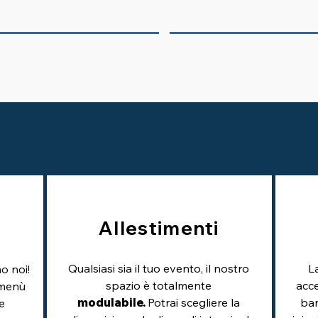
Allestimenti
Qualsiasi sia il tuo evento, il nostro
L
o noi!
spazio è totalmente
acce
 menù
modulabile.
Potrai scegliere la
bar
e