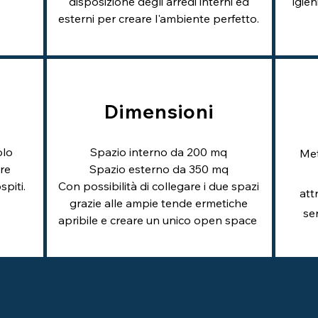
disposizione degli arredi interni ed
igien
esterni per creare l'ambiente perfetto.
Dimensioni
olo
Spazio interno da 200 mq
Met
ire
Spazio esterno da 350 mq
spiti.
Con possibilità di collegare i due spazi
att
grazie alle ampie tende ermetiche
ser
apribile e creare un unico open space